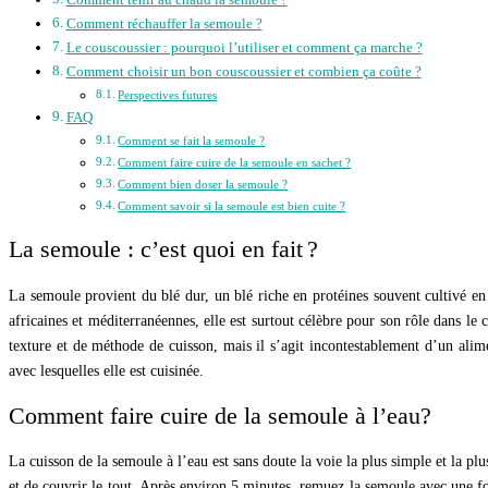
Comment tenir au chaud la semoule ?
Comment réchauffer la semoule ?
Le couscoussier : pourquoi l’utiliser et comment ça marche ?
Comment choisir un bon couscoussier et combien ça coûte ?
Perspectives futures
FAQ
Comment se fait la semoule ?
Comment faire cuire de la semoule en sachet ?
Comment bien doser la semoule ?
Comment savoir si la semoule est bien cuite ?
La semoule : c’est quoi en fait ?
La semoule provient du blé dur, un blé riche en protéines souvent cultivé e
africaines et méditerranéennes, elle est surtout célèbre pour son rôle dans le
texture et de méthode de cuisson, mais il s’agit incontestablement d’un alime
avec lesquelles elle est cuisinée.
Comment faire cuire de la semoule à l’eau?
La cuisson de la semoule à l’eau est sans doute la voie la plus simple et la pl
et de couvrir le tout. Après environ 5 minutes, remuez la semoule avec une fo