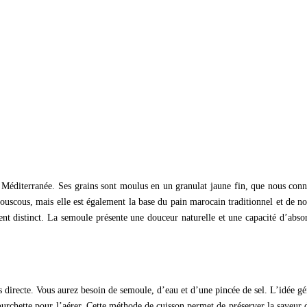
n Méditerranée. Ses grains sont moulus en un granulat jaune fin, que nous con
 couscous, mais elle est également la base du pain marocain traditionnel et de 
nt distinct. La semoule présente une douceur naturelle et une capacité d’absor
us directe. Vous aurez besoin de semoule, d’eau et d’une pincée de sel. L’idée gén
urchette pour l’aérer. Cette méthode de cuisson permet de préserver la saveur d