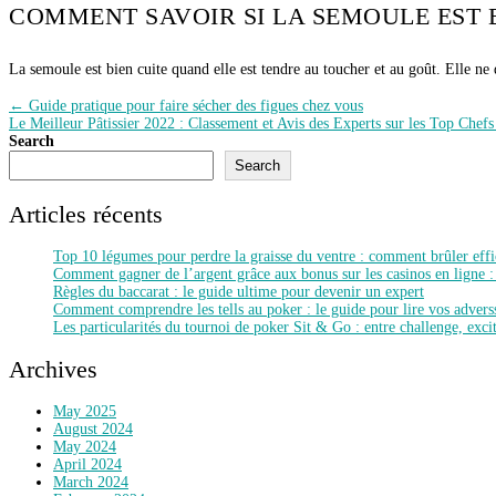
COMMENT SAVOIR SI LA SEMOULE EST B
La semoule est bien cuite quand elle est tendre au toucher et au goût. Elle ne d
Post
← Guide pratique pour faire sécher des figues chez vous
Le Meilleur Pâtissier 2022 : Classement et Avis des Experts sur les Top Chefs
navigation
Search
Search
Articles récents
Top 10 légumes pour perdre la graisse du ventre : comment brûler eff
Comment gagner de l’argent grâce aux bonus sur les casinos en ligne :
Règles du baccarat : le guide ultime pour devenir un expert
Comment comprendre les tells au poker : le guide pour lire vos advers
Les particularités du tournoi de poker Sit & Go : entre challenge, excit
Archives
May 2025
August 2024
May 2024
April 2024
March 2024