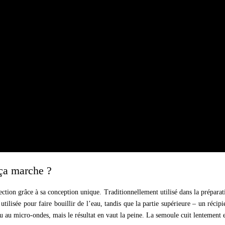
 ça marche ?
fection grâce à sa conception unique. Traditionnellement utilisé dans la prépar
tilisée pour faire bouillir de l’eau, tandis que la partie supérieure – un récipi
u au micro-ondes, mais le résultat en vaut la peine. La semoule cuit lentement 