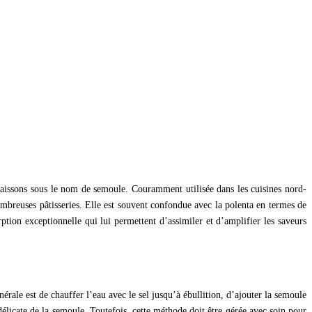
naissons sous le nom de semoule. Couramment utilisée dans les cuisines nord-
nombreuses pâtisseries. Elle est souvent confondue avec la polenta en termes de
ption exceptionnelle qui lui permettent d’assimiler et d’amplifier les saveurs
érale est de chauffer l’eau avec le sel jusqu’à ébullition, d’ajouter la semoule
élicate de la semoule. Toutefois, cette méthode doit être gérée avec soin pour