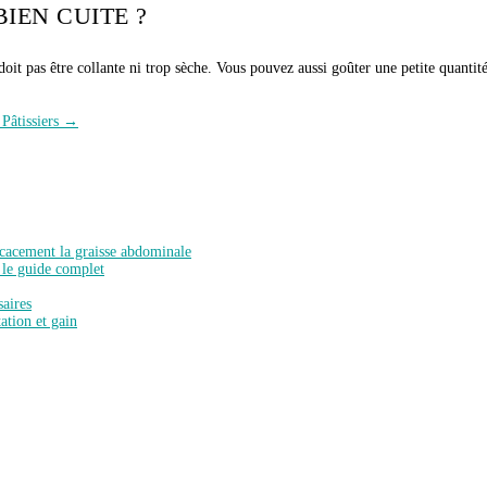
IEN CUITE ?
oit pas être collante ni trop sèche. Vous pouvez aussi goûter une petite quantité 
 Pâtissiers →
icacement la graisse abdominale
 le guide complet
saires
ation et gain