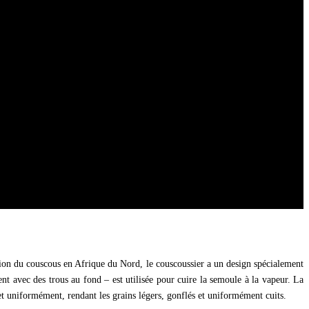
ation du couscous en Afrique du Nord, le couscoussier a un design spécialement
ent avec des trous au fond – est utilisée pour cuire la semoule à la vapeur. La
et uniformément, rendant les grains légers, gonflés et uniformément cuits.