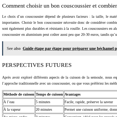
Comment choisir un bon couscoussier et combien
Le choix d’un couscoussier dépend de plusieurs facteurs : la taille, le matér
importantes. Choisir le bon couscoussier nécessite donc de considérer combie
sont également plus durables et résistants à la rouille. Les couscoussiers en 
couscoussier en aluminium peut coûter aussi peu que 20-30 euros, tandis qu’u
See also
Guide étape par étape pour préparer une béchamel par
PERSPECTIVES FUTURES
Après avoir exploré différents aspects de la cuisson de la semoule, nous 
l’approche traditionnelle avec un couscoussier, ou que vous préfériez les mé
Méthode de cuisson
Temps de cuisson
Avantages
À l’eau
5 minutes
Facile, rapide, préserve la saveur
À la vapeur
20 minutes
Permet une cuisson uniforme, donn