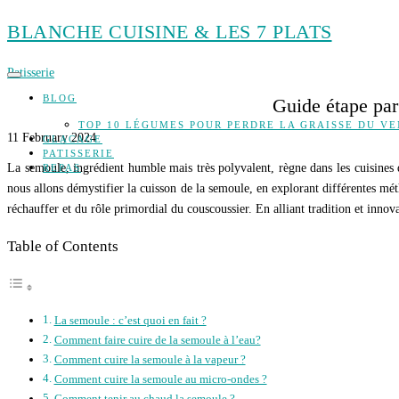
Skip
to
BLANCHE CUISINE & LES 7 PLATS
content
Patisserie
BLOG
Guide étape par
TOP 10 LÉGUMES POUR PERDRE LA GRAISSE DU V
11 February 2024
GLACAGE
PATISSERIE
La semoule, ingrédient humble mais très polyvalent, règne dans les cuisines 
REPAS
nous allons démystifier la cuisson de la semoule, en explorant différentes mé
réchauffer et du rôle primordial du couscoussier. En alliant tradition et inno
Table of Contents
La semoule : c’est quoi en fait ?
Comment faire cuire de la semoule à l’eau?
Comment cuire la semoule à la vapeur ?
Comment cuire la semoule au micro-ondes ?