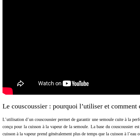
Le couscoussier : pourquoi l’utiliser et comment
L’utilisation d’un couscoussier permet de garantir une semoule cuite à la per
conçu pour la cuisson à la vapeur de la semoule. La base du couscoussier est u
cuisson à la vapeur prend généralement plus de temps que la cuisson à l’eau o