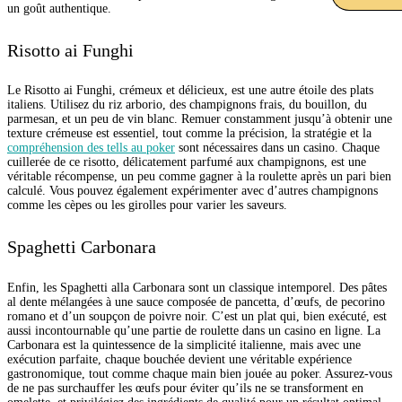
un goût authentique.
Risotto ai Funghi
Le Risotto ai Funghi, crémeux et délicieux, est une autre étoile des plats
italiens. Utilisez du riz arborio, des champignons frais, du bouillon, du
parmesan, et un peu de vin blanc. Remuer constamment jusqu’à obtenir une
texture crémeuse est essentiel, tout comme la précision, la stratégie et la
compréhension des tells au poker
sont nécessaires dans un casino. Chaque
cuillerée de ce risotto, délicatement parfumé aux champignons, est une
véritable récompense, un peu comme gagner à la roulette après un pari bien
calculé. Vous pouvez également expérimenter avec d’autres champignons
comme les cèpes ou les girolles pour varier les saveurs.
Spaghetti Carbonara
Enfin, les Spaghetti alla Carbonara sont un classique intemporel. Des pâtes
al dente mélangées à une sauce composée de pancetta, d’œufs, de pecorino
romano et d’un soupçon de poivre noir. C’est un plat qui, bien exécuté, est
aussi incontournable qu’une partie de roulette dans un casino en ligne. La
Carbonara est la quintessence de la simplicité italienne, mais avec une
exécution parfaite, chaque bouchée devient une véritable expérience
gastronomique, tout comme chaque main bien jouée au poker. Assurez-vous
de ne pas surchauffer les œufs pour éviter qu’ils ne se transforment en