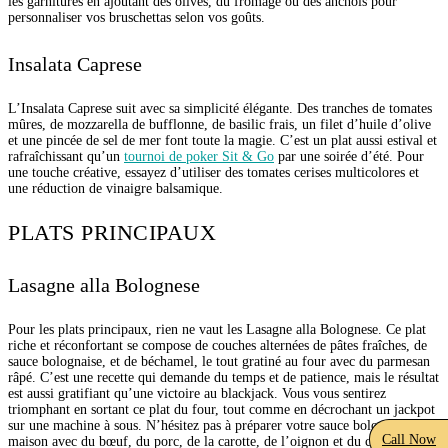
les garnitures en ajoutant des olives, du fromage ou des anchois pour
personnaliser vos bruschettas selon vos goûts.
Insalata Caprese
L’Insalata Caprese suit avec sa simplicité élégante. Des tranches de tomates
mûres, de mozzarella de bufflonne, de basilic frais, un filet d’huile d’olive
et une pincée de sel de mer font toute la magie. C’est un plat aussi estival et
rafraîchissant qu’un
tournoi de poker Sit & Go
par une soirée d’été. Pour
une touche créative, essayez d’utiliser des tomates cerises multicolores et
une réduction de vinaigre balsamique.
PLATS PRINCIPAUX
Lasagne alla Bolognese
Pour les plats principaux, rien ne vaut les Lasagne alla Bolognese. Ce plat
riche et réconfortant se compose de couches alternées de pâtes fraîches, de
sauce bolognaise, et de béchamel, le tout gratiné au four avec du parmesan
râpé. C’est une recette qui demande du temps et de patience, mais le résultat
est aussi gratifiant qu’une victoire au blackjack. Vous vous sentirez
triomphant en sortant ce plat du four, tout comme en décrochant un jackpot
sur une machine à sous. N’hésitez pas à préparer votre sauce bolognaise
Call Now
maison avec du bœuf, du porc, de la carotte, de l’oignon et du céleri pour